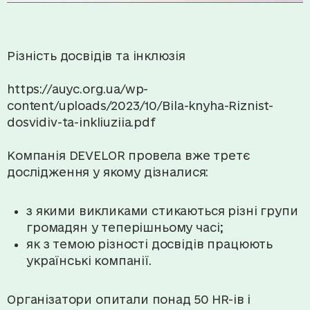
Різність досвідів та інклюзія
https://auyc.org.ua/wp-
content/uploads/2023/10/Bila-knyha-Riznist-
dosvidiv-ta-inkliuziia.pdf
Компанія DEVELOR провела вже третє
дослідження у якому дізналися:
з якими викликами стикаються різні групи
громадян у теперішньому часі;
як з темою різності досвідів працюють
українські компанії.
Організатори опитали понад 50 HR-iв і